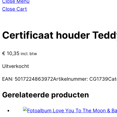
Close Menu
Close Cart
Certificaat houder Tedd
€
10,35
incl. btw
Uitverkocht
EAN:
5017224863972
Artikelnummer:
CG1739
Cat
Gerelateerde producten