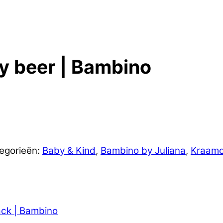
y beer | Bambino
egorieën:
Baby & Kind
,
Bambino by Juliana
,
Kraam