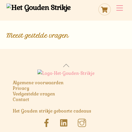
Skip
Cart
Me
to
content
Meest gestelde vragen
Back
To
Top
Algemene voorwaarden
Privacy
Veelgestelde vragen
Contact
Het Gouden strikje geboorte cadeaus