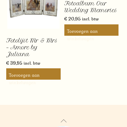
Fotoalbum Our
Wedding Memories
€
20,95
incl. btw
Toevoegen aan
winkelwagen
Fotolijst Mr & Mrs
– Amore by
Juliana
€
39,95
incl. btw
Toevoegen aan
winkelwagen
Back
To