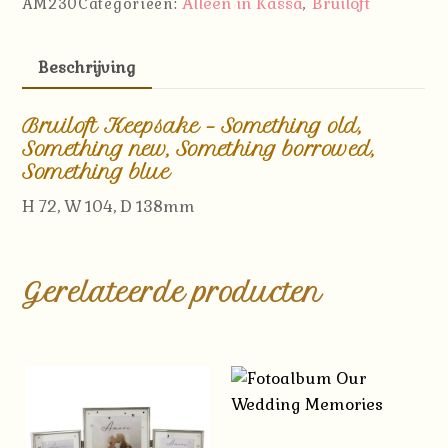
Alleen in Kassa
Bruiloft
AM230
Categorieën:
,
Beschrijving
Bruiloft Keepsake – Something old,
Something new, Something borrowed,
Something blue
H 72, W 104, D 138mm
Gerelateerde producten