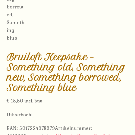
Bruiloft Keepsake –
Something old, Something
new, Something borrowed,
Something blue
€
15,50
incl. btw
Uitverkocht
EAN:
5017224978379
Artikelnummer: