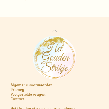
Back
To
Top
Algemene voorwaarden
Privacy
Veelgestelde vragen
Contact
Het Gouden strikje geboorte cadeaus