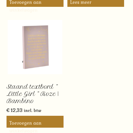
Toevoegen aan
Lees meer
winkelwagen
Staand textbord ”
Little Girl ” Roze |
Bambino
€
12,33
incl. btw
Toevoegen aan
winkelwagen