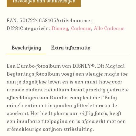
Toevoegen aan winkelwagen
Fotoalbum
Dombo
EAN:
5017224658165
Artikelnummer:
aantal
Disney
Cadeaus
Alle Cadeaus
DI281
Categorieën:
,
,
Beschrijving
Extra informatie
Een Dumbo-fotoalbum van DISNEY®.
Dit Magical
Beginnings fotoalbum voegt een vleugje magie toe
aan je dagelijkse leven en is een must-have voor
nieuwe ouders.
Het album bevat prachtig gedrukte
afbeeldingen van Dumbo, compleet met ‘Baby
mine’-sentiment in gouden glitterletters op de
voorkant.
Het biedt plaats aan vijftig foto’s, heeft
een invulbare titelpagina en is afgewerkt met een
crèmekleurige satijnen striksluiting.