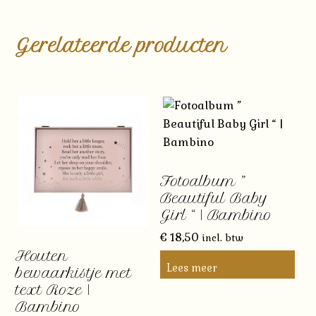
Gerelateerde producten
Fotoalbum ”
Beautiful Baby
Girl “ | Bambino
€
18,50
incl. btw
Houten
Lees meer
bewaarkistje met
text Roze |
Bambino