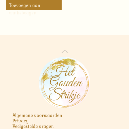
Toevoegen aan
winkelwagen
Back
To
Top
Algemene voorwaarden
Privacy
Veelgestelde vragen