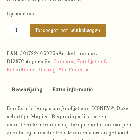
Op voorraad
Disney
Toevoegen aan winkelwagen
Fotolijst
Echo
Bambi
EAN:
5017224659254
Artikelnummer:
´Waiting
Cadeaus
Fotolijsten &
DI287
Categorieën:
,
For
Fotoalbums
Disney
Alle Cadeaus
,
,
Our
Little
Beschrijving
Extra informatie
One
´
Een Bambi baby scan fotolijst van DISNEY®.
Deze
aantal
schattige Magical Beginnings-lijst is een
waardevolle herinnering die speciaal is ontworpen
voor babyscans die trots kunnen worden getoond