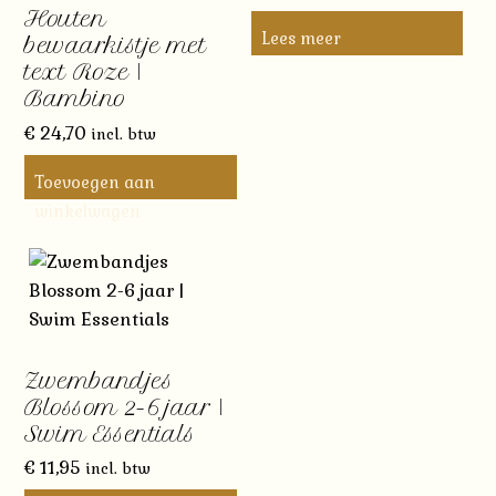
Houten
Lees meer
bewaarkistje met
text Roze |
Bambino
€
24,70
incl. btw
Toevoegen aan
winkelwagen
Zwembandjes
Blossom 2-6 jaar |
Swim Essentials
€
11,95
incl. btw