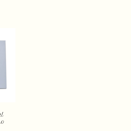
ul
no