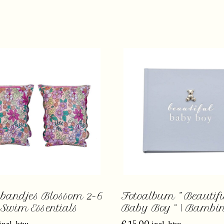
andjes Blossom 2-6
Fotoalbum ” Beautif
| Swim Essentials
Baby Boy “ | Bambi
€
15,00