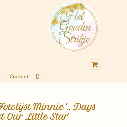
Cart
e
Contact
otolijst Minnie ‘.. Days
 Our Little Star’