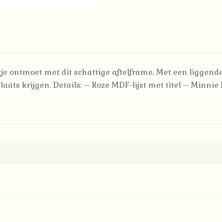
Little
Star'
aantal
intje ontmoet met dit schattige aftelframe.
Met een liggend
laats krijgen.
Details: – Roze MDF-lijst met titel – Minni