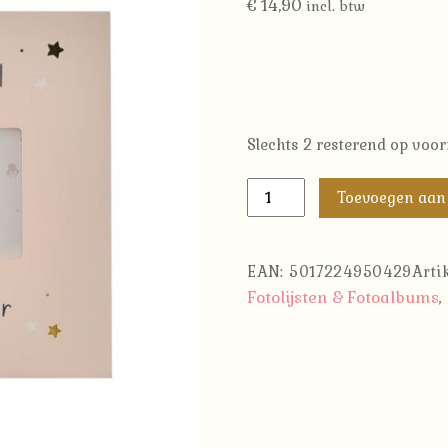
€
14,90
incl. btw
Slechts 2 resterend op voo
Disney
Toevoegen aan
Echo
Fotolijst
Minnie
EAN:
5017224950429
Art
'..
Fotolijsten & Fotoalbums
,
Days
Untill
We
Meet
Our