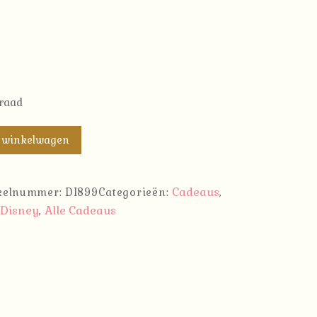
rraad
 winkelwagen
Cadeaus
ikelnummer:
DI899
Categorieën:
,
Disney
Alle Cadeaus
,