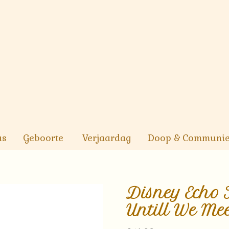
us
Geboorte
Verjaardag
Doop & Communi
Disney Echo F
Untill We Meet