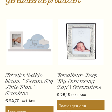
Gerelateerde producten
Fotolijst Wolkje
Fotoalbum Doop
blauw ” Dream Big
“My Christening
Little Man “ |
Day” | Celebrations
Bambino
€
28,15
incl. btw
€
24,70
incl. btw
Toevoegen aan
Lees meer