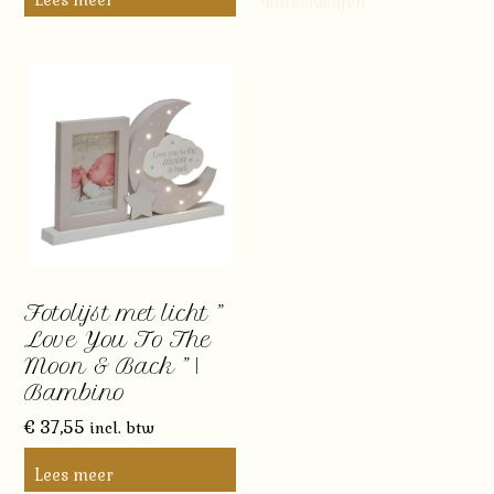
winkelwagen
Fotolijst met licht ”
Love You To The
Moon & Back ” |
Bambino
€
37,55
incl. btw
Lees meer