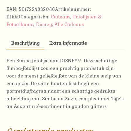
Simba
EAN:
5017224832046
Artikelnummer:
'Life
Cadeaus
Fotolijsten &
DI550
Categorieën:
,
Is
Fotoalbums
Disney
Alle Cadeaus
,
,
A
Adventure'
aantal
Beschrijving
Extra informatie
Een Simba fotolijst van DISNEY®.
Deze schattige
Simba-fotolijst zou een prachtig pronkstuk zijn
voor de meest geliefde foto van de kleine welp van
een gezin.
De witte houten lijst heeft een
portretdiafragma naast een schattige gedrukte
afbeelding van Simba en Zazu, compleet met ‘Life’s
an Adventure’-sentiment in gouden glitters