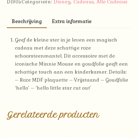
Disney
Cadeaus
Alle Cadeaus
DI905
Categorieën:
,
,
Little
Star'
aantal
Beschrijving
Extra informatie
Geef de kleine ster in je leven een magisch
cadeau met deze schattige roze
schoorsteenmantel. Dit accessoire met de
iconische Minnie Mouse en goudfolie geeft een
schattige touch aan een kinderkamer. Details:
– Roze MDF plaquette – Vrijstaand – Goudfolie
‘hello’ – ‘hello little star cut out’
Gerelateerde producten