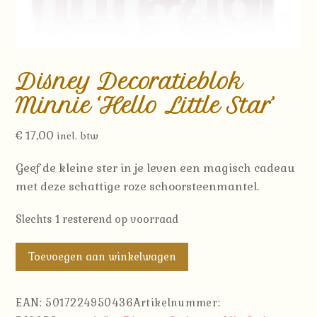
Disney Decoratieblok
Minnie ‘Hello Little Star’
€
17,00
incl. btw
Geef de kleine ster in je leven een magisch cadeau
met deze schattige roze schoorsteenmantel.
Slechts 1 resterend op voorraad
Disney
Toevoegen aan winkelwagen
Decoratieblok
Minnie
EAN:
5017224950436
Artikelnummer:
'Hello