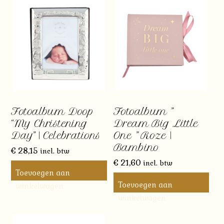
Fotoalbum Doop
Fotoalbum ”
“My Christening
Dream Big Little
Day” | Celebrations
One ” Roze |
Bambino
€
28,15
incl. btw
€
21,60
incl. btw
Toevoegen aan
Toevoegen aan
winkelwagen
winkelwagen