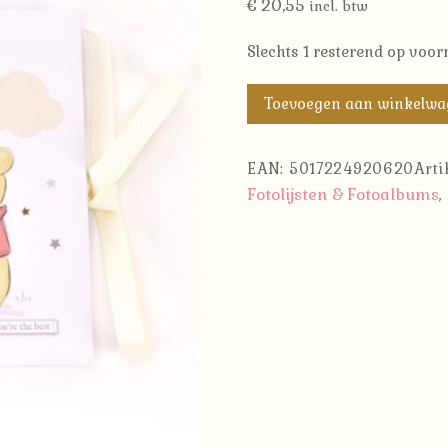
€
20,55
incl. btw
Slechts 1 resterend op voor
Fotoalbum
Toevoegen aan winkelw
Oma
Winnie
EAN:
5017224920620
Art
The
Fotolijsten & Fotoalbums
,
Pooh
-
Disney
aantal