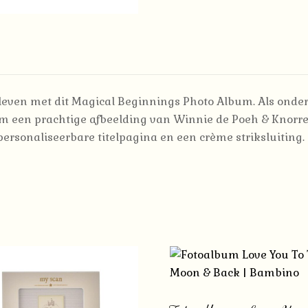
 leven met dit Magical Beginnings Photo Album. Als onde
lbum een prachtige afbeelding van Winnie de Poeh & Knorr
’s, personaliseerbare titelpagina en een crème striksluiting.