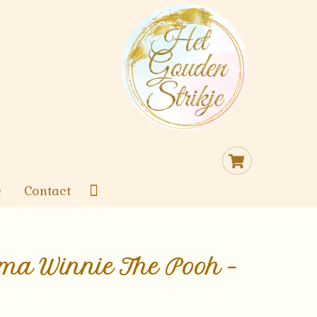
Cart
e
Contact
ma Winnie The Pooh –