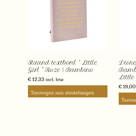
Staand textbord ” Little
Disne
Girl ” Roze | Bambino
Bambi
Little
€
12,33
incl. btw
€
19,00
Toevoegen aan winkelwagen
Toevo