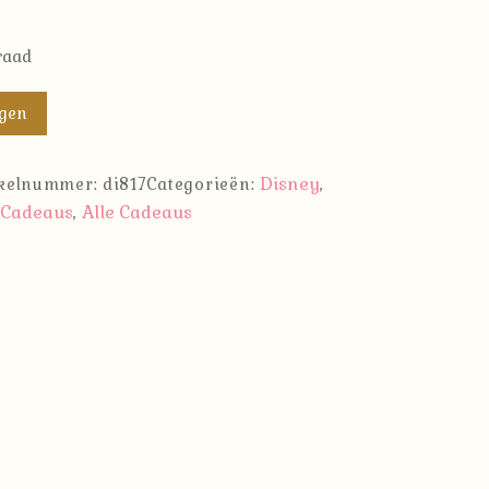
raad
agen
Disney
ikelnummer:
di817
Categorieën:
,
Cadeaus
Alle Cadeaus
,