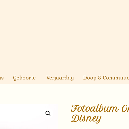
us
Geboorte
Verjaardag
Doop & Communi
Fotoalbum O
Disney