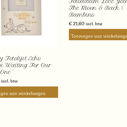
Fotoalbum Love You
The Moon & Back |
Bambino
€
21,60
incl. btw
Toevoegen aan winkelwag
y Fotolijst Echo
 ´Waiting For Our
 One ´
incl. btw
egen aan winkelwagen