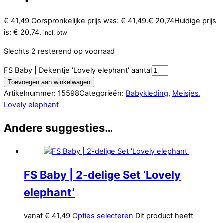
€
41,49
Oorspronkelijke prijs was: € 41,49.
€
20,74
Huidige prijs
is: € 20,74.
incl. btw
Slechts 2 resterend op voorraad
FS Baby | Dekentje 'Lovely elephant' aantal
Toevoegen aan winkelwagen
Artikelnummer:
15598
Categorieën:
Babykleding
,
Meisjes
,
Lovely elephant
Andere suggesties…
FS Baby | 2-delige Set ‘Lovely
elephant’
vanaf
€
41,49
Opties selecteren
Dit product heeft