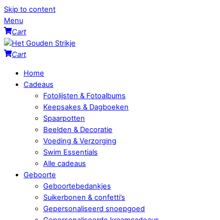
Skip to content
Menu
Cart
Cart
Home
Cadeaus
Fotolijsten & Fotoalbums
Keepsakes & Dagboeken
Spaarpotten
Beelden & Decoratie
Voeding & Verzorging
Swim Essentials
Alle cadeaus
Geboorte
Geboortebedankjes
Suikerbonen & confetti’s
Gepersonaliseerd snoepgoed
Gepersonaliseerde kraamcadeaus