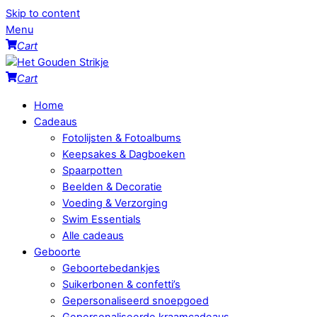
Skip to content
Menu
Cart
Cart
Home
Cadeaus
Fotolijsten & Fotoalbums
Keepsakes & Dagboeken
Spaarpotten
Beelden & Decoratie
Voeding & Verzorging
Swim Essentials
Alle cadeaus
Geboorte
Geboortebedankjes
Suikerbonen & confetti’s
Gepersonaliseerd snoepgoed
Gepersonaliseerde kraamcadeaus