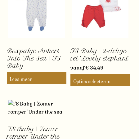
Boxpakje Ankers
FS Baby | 2-delige
Into The Sea | FS
set ‘Lovely elephant’
Baby
vanaf
€
34,49
Lees meer
Opties selecteren
Dit
product
heeft
meerdere
variaties.
FS Baby | Zomer
Deze
romper ‘Under the
optie