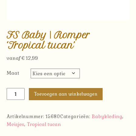
FS Baby | Romper
‘Tropical tucan’
vanaf
€
12,99
Maat
FS
Toevoegen aan winkelwagen
Baby
|
Romper
Babykleding
Artikelnummer:
15680
Categorieën:
,
'Tropical
Meisjes
Tropical tucan
,
tucan'