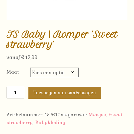
FS Baby | Romper ‘Sweet
strawberry’
vanaf
€
12,99
Maat
FS
Toevoegen aan winkelwagen
Baby
|
Romper
Meisjes
Sweet
Artikelnummer:
15761
Categorieën:
,
'Sweet
strawberry
Babykleding
,
strawberry'