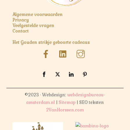
productpagina
Algemene voorwaarden
Privacy
Veelgestelde vragen
Contact
Het Gouden strikje geboorte cadeaus
©2023 · Webdesign:
webdesignbureau-
amsterdam.nl
|
Sitemap
| SEO teksten
2VanHorssen.com