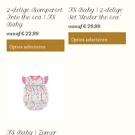
2-delige Romperset
FS Baby | 2-delige
Into the sea | FS
Set ‘Under the sea’
Baby
vanaf
€
29,99
vanaf
€
22,99
Opties selecteren
Opties selecteren
Dit
Dit
product
product
heeft
heeft
meerdere
meerdere
variaties.
variaties.
Deze
Deze
optie
optie
kan
kan
gekozen
gekozen
worden
worden
op
FS Baby | Zomer
op
de