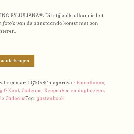
O BY JULIANA®. Dit stijlvolle album is het
 foto’s van de aanstaande komst met een
enteren.
 winkelwagen
Fotoalbums
ikelnummer:
CG1058
Categorieën:
,
y & Kind
Cadeaus
Keepsakes en dagboeken
,
,
,
lle Cadeaus
gastenboek
Tag: