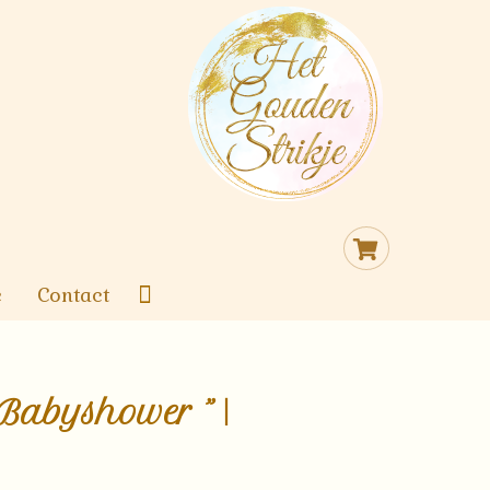
Cart
e
Contact
Babyshower ” |