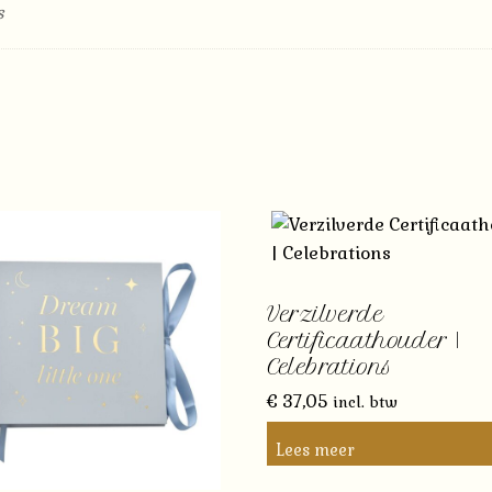
s
Verzilverde
Certificaathouder |
Celebrations
€
37,05
incl. btw
Lees meer