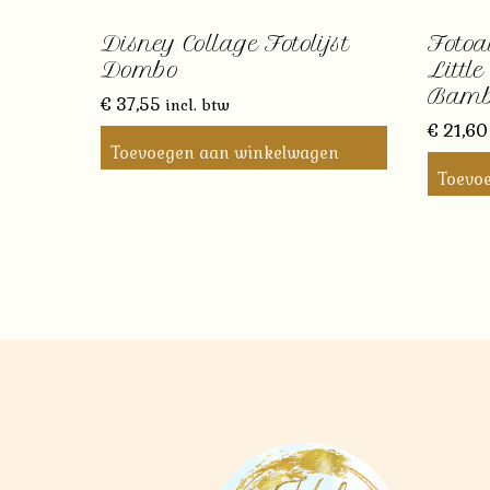
Disney Collage Fotolijst
Fotoa
Dombo
Littl
Bamb
€
37,55
incl. btw
€
21,60
Toevoegen aan winkelwagen
Toevo