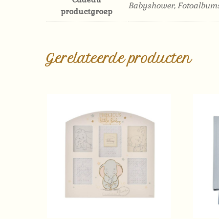
Babyshower, Fotoalbum
productgroep
Gerelateerde producten