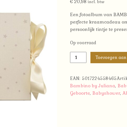
€
20,98
incl. btw
Een fotoalbum van BAMBIN
perfecte kraamcadeau om
persoonlijk tintje te pres
Op voorraad
Gastenboek
Toevoegen aan
"
Babyshower
"
EAN:
5017224558465
Art
|
Bambino by Juliana
Bab
,
Bambino
Geboorte
Babyshower
A
,
,
aantal