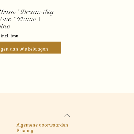
lbum ” Dream Big
e One ” Blauw |
ino
incl. btw
egen aan winkelwagen
Back
To
Algemene voorwaarden
Top
Privacy