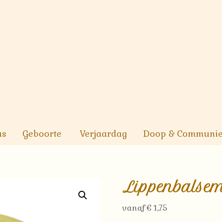
us
Geboorte
Verjaardag
Doop & Communi
Lippenbalsem
vanaf
€
1,75