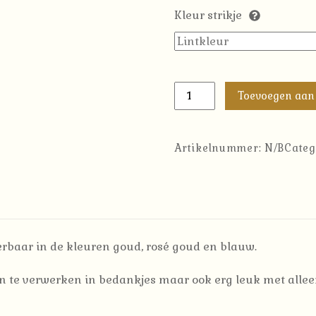
Kleur strikje
Lippenbalsem
Toevoegen aan
met
make-
up
Artikelnummer:
N/B
Categ
spiegel
aantal
rbaar in de kleuren goud, rosé goud en blauw.
n te verwerken in bedankjes maar ook erg leuk met alle