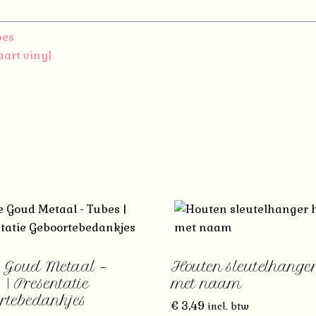
pes
art vinyl
 Goud Metaal –
Houten sleutelhanger
 | Presentatie
met naam
rtebedankjes
€
3,49
incl. btw