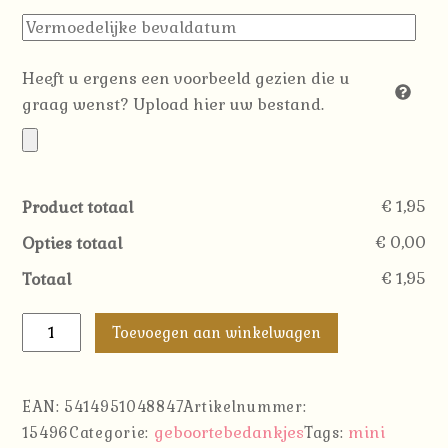
Heeft u ergens een voorbeeld gezien die u
graag wenst? Upload hier uw bestand.
€ 1,95
Product totaal
€ 0,00
Opties totaal
€ 1,95
Totaal
Mini
Toevoegen aan winkelwagen
Karaf
Vierkant
50ML
EAN:
5414951048847
Artikelnummer:
aantal
geboortebedankjes
mini
15496
Categorie:
Tags: