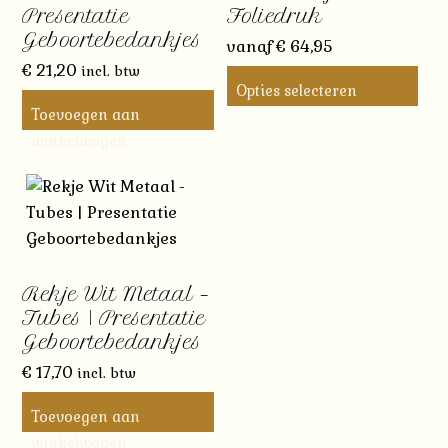
Presentatie
Foliedruk
Geboortebedankjes
vanaf
€
64,95
€
21,20
incl. btw
Opties selecteren
Toevoegen aan
Dit
winkelwagen
product
heeft
meerdere
variaties.
Deze
optie
Rekje Wit Metaal –
kan
Tubes | Presentatie
gekozen
Geboortebedankjes
worden
€
17,70
incl. btw
op
de
Toevoegen aan
productpagina
winkelwagen