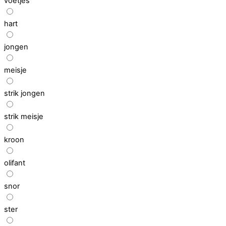
voetjes
hart
jongen
meisje
strik jongen
strik meisje
kroon
olifant
snor
ster