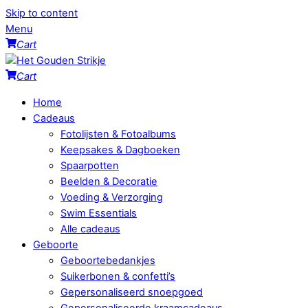
Skip to content
Menu
Cart
Cart
Home
Cadeaus
Fotolijsten & Fotoalbums
Keepsakes & Dagboeken
Spaarpotten
Beelden & Decoratie
Voeding & Verzorging
Swim Essentials
Alle cadeaus
Geboorte
Geboortebedankjes
Suikerbonen & confetti’s
Gepersonaliseerd snoepgoed
Gepersonaliseerde kraamcadeaus