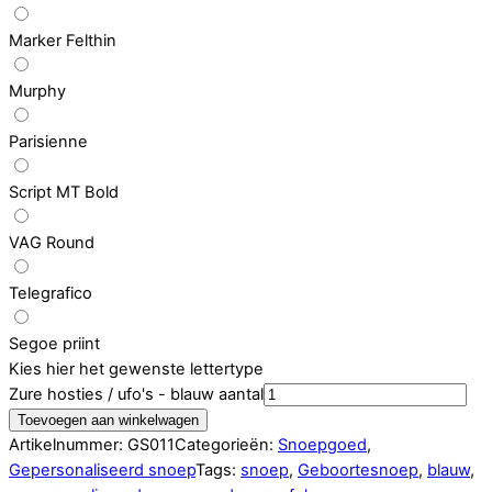
Marker Felthin
Murphy
Parisienne
Script MT Bold
VAG Round
Telegrafico
Segoe priint
Kies hier het gewenste lettertype
Zure hosties / ufo's - blauw aantal
Toevoegen aan winkelwagen
Artikelnummer:
GS011
Categorieën:
Snoepgoed
,
Gepersonaliseerd snoep
Tags:
snoep
,
Geboortesnoep
,
blauw
,