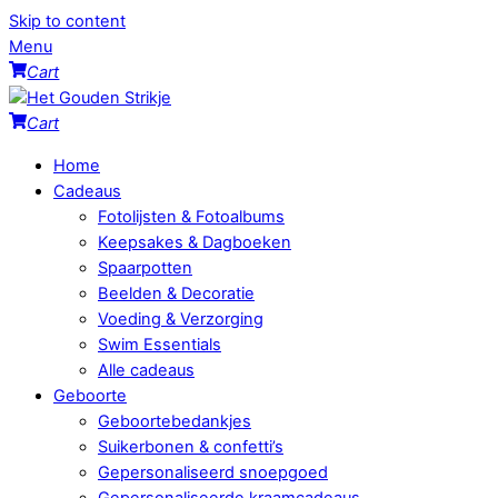
Skip to content
Menu
Cart
Cart
Home
Cadeaus
Fotolijsten & Fotoalbums
Keepsakes & Dagboeken
Spaarpotten
Beelden & Decoratie
Voeding & Verzorging
Swim Essentials
Alle cadeaus
Geboorte
Geboortebedankjes
Suikerbonen & confetti’s
Gepersonaliseerd snoepgoed
Gepersonaliseerde kraamcadeaus