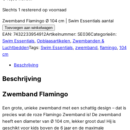
Slechts 1 resterend op voorraad
Zwemband Flamingo Ø 104 cm | Swim Essentials aantal
Toevoegen aan winkelwagen
EAN:
7432233954912
Artikelnummer:
SE036
Categorieën:
Swim Essentials
,
Opblaasartikelen
,
Zwembanden &
Luchtbedden
Tags:
Swim Essentials
,
zwemband
,
flamingo
,
104
cm
Beschrijving
Beschrijving
Zwemband Flamingo
Een grote, unieke zwemband met een schattig design – dat is
precies wat de roze Flamingo Zwemband is! De zwemband
heeft een diameter van Ø 104 cm, lekker groot dus! Hij is
geschikt voor kids boven de 6 jaar en de maximale