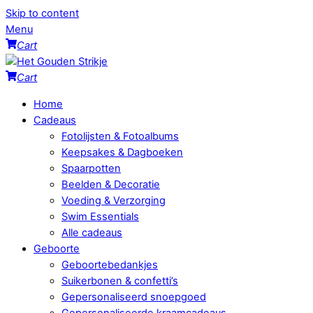
Skip to content
Menu
Cart
Cart
Home
Cadeaus
Fotolijsten & Fotoalbums
Keepsakes & Dagboeken
Spaarpotten
Beelden & Decoratie
Voeding & Verzorging
Swim Essentials
Alle cadeaus
Geboorte
Geboortebedankjes
Suikerbonen & confetti’s
Gepersonaliseerd snoepgoed
Gepersonaliseerde kraamcadeaus