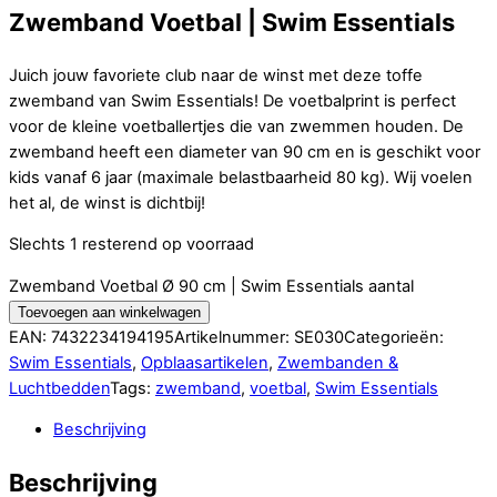
Zwemband Voetbal | Swim Essentials
Juich jouw favoriete club naar de winst met deze toffe
zwemband van Swim Essentials! De voetbalprint is perfect
voor de kleine voetballertjes die van zwemmen houden. De
zwemband heeft een diameter van 90 cm en is geschikt voor
kids vanaf 6 jaar (maximale belastbaarheid 80 kg). Wij voelen
het al, de winst is dichtbij!
Slechts 1 resterend op voorraad
Zwemband Voetbal Ø 90 cm | Swim Essentials aantal
Toevoegen aan winkelwagen
EAN:
7432234194195
Artikelnummer:
SE030
Categorieën:
Swim Essentials
,
Opblaasartikelen
,
Zwembanden &
Luchtbedden
Tags:
zwemband
,
voetbal
,
Swim Essentials
Beschrijving
Beschrijving