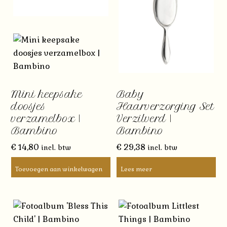
Mini keepsake
Baby
doosjes
Haarverzorging Set
verzamelbox |
Verzilverd |
Bambino
Bambino
€
14,80
€
29,38
incl. btw
incl. btw
Toevoegen aan winkelwagen
Lees meer