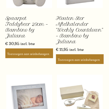
Spaarpot
Houten Ster
Teddybeer 20cm –
Aftelkalender
Bambino by
“Weekly Countdown”
Juliana
– Bambino by
Juliana
€
30,95
incl. btw
€
11,95
incl. btw
Toevoegen aan winkelwagen
Toevoegen aan winkelwagen