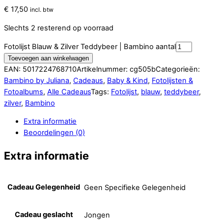
€
17,50
incl. btw
Slechts 2 resterend op voorraad
Fotolijst Blauw & Zilver Teddybeer | Bambino aantal
Toevoegen aan winkelwagen
EAN:
5017224768710
Artikelnummer:
cg505b
Categorieën:
Bambino by Juliana
,
Cadeaus
,
Baby & Kind
,
Fotolijsten &
Fotoalbums
,
Alle Cadeaus
Tags:
Fotolijst
,
blauw
,
teddybeer
,
zilver
,
Bambino
Extra informatie
Beoordelingen (0)
Extra informatie
Cadeau Gelegenheid
Geen Specifieke Gelegenheid
Cadeau geslacht
Jongen