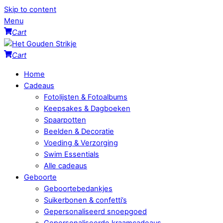
Skip to content
Menu
Cart
Cart
Home
Cadeaus
Fotolijsten & Fotoalbums
Keepsakes & Dagboeken
Spaarpotten
Beelden & Decoratie
Voeding & Verzorging
Swim Essentials
Alle cadeaus
Geboorte
Geboortebedankjes
Suikerbonen & confetti’s
Gepersonaliseerd snoepgoed
Gepersonaliseerde kraamcadeaus