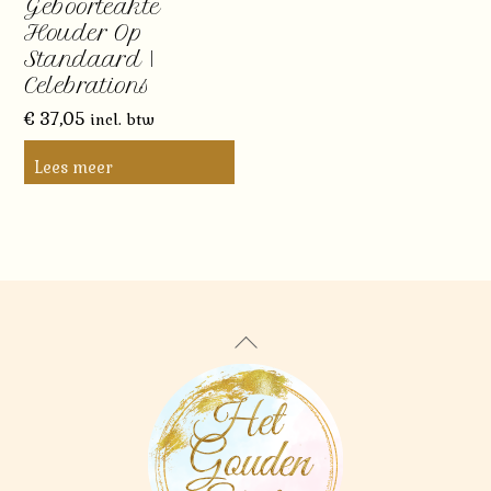
Geboorteakte
Houder Op
Standaard |
Celebrations
€
37,05
incl. btw
Lees meer
Back
To
Top