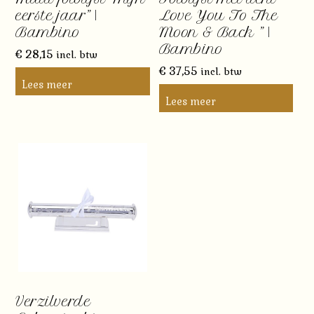
eerste jaar” |
Love You To The
Bambino
Moon & Back ” |
Bambino
€
28,15
incl. btw
€
37,55
incl. btw
Lees meer
Lees meer
Verzilverde