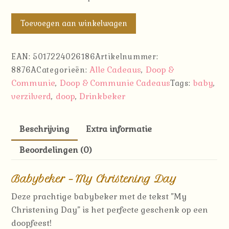
Babybeker
Toevoegen aan winkelwagen
-
My
EAN:
5017224026186
Artikelnummer:
Christening
Alle Cadeaus
Doop &
8876A
Categorieën:
,
Day
Communie
Doop & Communie Cadeaus
baby
,
Tags:
,
aantal
verzilverd
doop
Drinkbeker
,
,
Beschrijving
Extra informatie
Beoordelingen (0)
Babybeker – My Christening Day
Deze prachtige babybeker met de tekst ”My
Christening Day” is het perfecte geschenk op een
doopfeest!