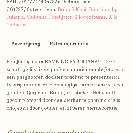
EAN:
5017224760479
Artikelnummer:
Girl
Baby & Kind
Bambino by
CG1227G
Categorieën:
,
|
Juliana
Cadeaus
Fotolijsten & Fotoalbums
Alle
,
,
,
Bambino
Cadeaus
aantal
Beschrijving
Extra informatie
Een fotolijst van BAMBINO BY JULIANA®. Deze
schattige lijst is de perfecte manier om de foto van
een pasgeboren dochter prachtig te presenteren.
De vrijstaande, roze omslaglijst is voorzien van een
gouden ‘Gorgeous Baby Girl’-sticker. Het wordt
gecompleteerd door een vierkante opening die is
omgeven door gouden en zilveren sterdecoratie.