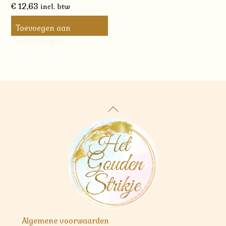
€
12,63
incl. btw
Toevoegen aan
winkelwagen
Back
To
Top
Algemene voorwaarden