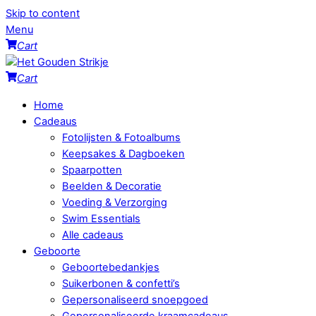
Skip to content
Menu
Cart
Cart
Home
Cadeaus
Fotolijsten & Fotoalbums
Keepsakes & Dagboeken
Spaarpotten
Beelden & Decoratie
Voeding & Verzorging
Swim Essentials
Alle cadeaus
Geboorte
Geboortebedankjes
Suikerbonen & confetti’s
Gepersonaliseerd snoepgoed
Gepersonaliseerde kraamcadeaus