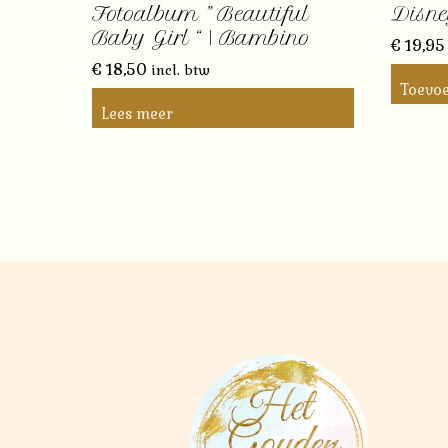
Fotoalbum ” Beautiful
Disn
Baby Girl “ | Bambino
€
19,95
€
18,50
incl. btw
Toevo
Lees meer