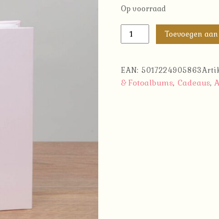
Op voorraad
Fotoalbum
Toevoegen aan
Baby
Girl
aantal
EAN:
5017224905863
Art
& Fotoalbums
Cadeaus
A
,
,