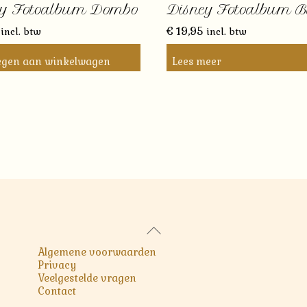
ey Fotoalbum Dombo
Disney Fotoalbum 
€
19,95
incl. btw
incl. btw
egen aan winkelwagen
Lees meer
Back
To
Algemene voorwaarden
Top
Privacy
Veelgestelde vragen
Contact