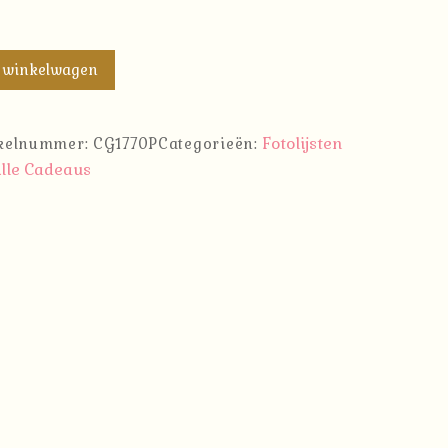
 winkelwagen
Fotolijsten
ikelnummer:
CG1770P
Categorieën:
lle Cadeaus