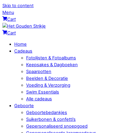
Skip to content
Menu
Cart
Cart
Home
Cadeaus
Fotolijsten & Fotoalbums
Keepsakes & Dagboeken
Spaarpotten
Beelden & Decoratie
Voeding & Verzorging
Swim Essentials
Alle cadeaus
Geboorte
Geboortebedankjes
Suikerbonen & confetti’s
Gepersonaliseerd snoepgoed
Gepersonaliseerde kraamcadeaus