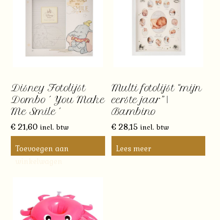
Disney Fotolijst
Multi fotolijst “mijn
Dombo ´ You Make
eerste jaar” |
Me Smile ´
Bambino
€
21,60
€
28,15
incl. btw
incl. btw
Toevoegen aan
Lees meer
winkelwagen