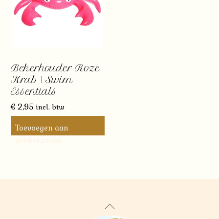
Bekerhouder Roze
Krab | Swim
Essentials
€
2,95
incl. btw
Toevoegen aan
winkelwagen
Back
To