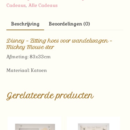
Cadeaus
Alle Cadeaus
,
-
Mickey
Mouse
Beschrijving
Beoordelingen (0)
ster
aantal
Disney – Zitting hoes voor wandelwagen –
Mickey Mouse ster
Afmeting: 83x33cm
Materiaal: Katoen
Gerelateerde producten