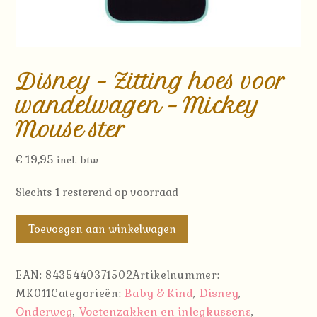
Disney – Zitting hoes voor
wandelwagen – Mickey
Mouse ster
€
19,95
incl. btw
Slechts 1 resterend op voorraad
Disney
Toevoegen aan winkelwagen
-
Zitting
EAN:
8435440371502
Artikelnummer:
hoes
Baby & Kind
Disney
MK011
Categorieën:
,
,
voor
Onderweg
Voetenzakken en inlegkussens
,
,
wandelwagen