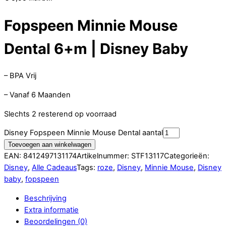
Fopspeen Minnie Mouse
Dental 6+m | Disney Baby
– BPA Vrij
– Vanaf 6 Maanden
Slechts 2 resterend op voorraad
Disney Fopspeen Minnie Mouse Dental aantal
Toevoegen aan winkelwagen
EAN:
8412497131174
Artikelnummer:
STF13117
Categorieën:
Disney
,
Alle Cadeaus
Tags:
roze
,
Disney
,
Minnie Mouse
,
Disney
baby
,
fopspeen
Beschrijving
Extra informatie
Beoordelingen (0)