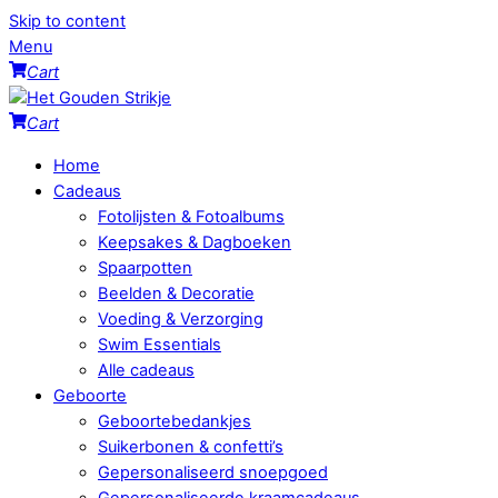
Skip to content
Menu
Cart
Cart
Home
Cadeaus
Fotolijsten & Fotoalbums
Keepsakes & Dagboeken
Spaarpotten
Beelden & Decoratie
Voeding & Verzorging
Swim Essentials
Alle cadeaus
Geboorte
Geboortebedankjes
Suikerbonen & confetti’s
Gepersonaliseerd snoepgoed
Gepersonaliseerde kraamcadeaus