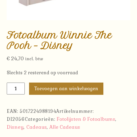
Fotoalbum Winnie The
Pooh – Disney
€
24,70
incl. btw
Slechts 2 resterend op voorraad
Fotoalbum
Toevoegen aan winkelwagen
Winnie
The
Pooh
EAN:
5017224988194
Artikelnummer:
-
Fotolijsten & Fotoalbums
DI2056
Categorieën:
,
Disney
Disney
Cadeaus
Alle Cadeaus
,
,
aantal