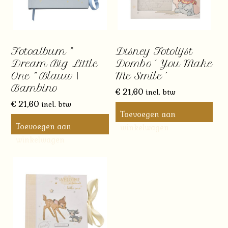
Fotoalbum ”
Disney Fotolijst
Dream Big Little
Dombo ´ You Make
One ” Blauw |
Me Smile ´
Bambino
€
21,60
incl. btw
€
21,60
incl. btw
Toevoegen aan
Toevoegen aan
winkelwagen
winkelwagen