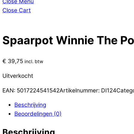
Close Menu
Close Cart
Spaarpot Winnie The Po
€
39,75
incl. btw
Uitverkocht
EAN:
5017224541542
Artikelnummer:
DI124
Categ
Beschrijving
Beoordelingen (0)
Beschrijving