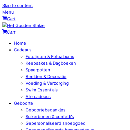
Skip to content
Menu
Cart
Cart
Home
Cadeaus
Fotolijsten & Fotoalbums
Keepsakes & Dagboeken
Spaarpotten
Beelden & Decoratie
Voeding & Verzorging
Swim Essentials
Alle cadeaus
Geboorte
Geboortebedankjes
Suikerbonen & confetti’s
Gepersonaliseerd snoepgoed
Gepersonaliseerde kraamcadeaus