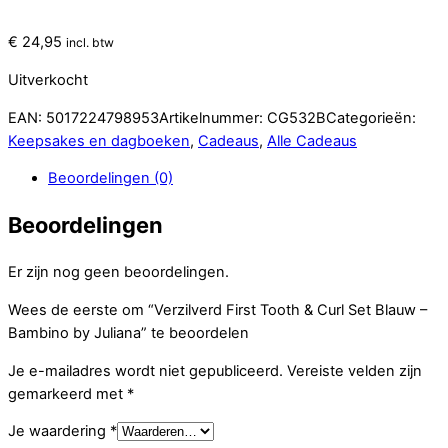
€
24,95
incl. btw
Uitverkocht
EAN:
5017224798953
Artikelnummer:
CG532B
Categorieën:
Keepsakes en dagboeken
,
Cadeaus
,
Alle Cadeaus
Beoordelingen (0)
Beoordelingen
Er zijn nog geen beoordelingen.
Wees de eerste om “Verzilverd First Tooth & Curl Set Blauw –
Bambino by Juliana” te beoordelen
Je e-mailadres wordt niet gepubliceerd.
Vereiste velden zijn
gemarkeerd met
*
Je waardering
*