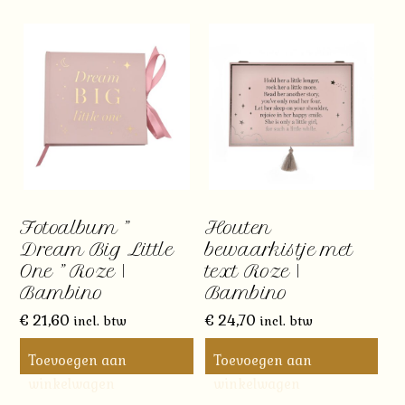
Fotoalbum ”
Houten
Dream Big Little
bewaarkistje met
One ” Roze |
text Roze |
Bambino
Bambino
€
21,60
€
24,70
incl. btw
incl. btw
Toevoegen aan
Toevoegen aan
winkelwagen
winkelwagen