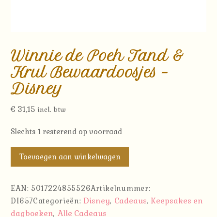
Winnie de Poeh Tand &
Krul Bewaardoosjes –
Disney
€
31,15
incl. btw
Slechts 1 resterend op voorraad
Winnie
Toevoegen aan winkelwagen
de
Poeh
EAN:
5017224855526
Artikelnummer:
Tand
Disney
Cadeaus
Keepsakes en
DI657
Categorieën:
,
,
&
dagboeken
Alle Cadeaus
,
Krul