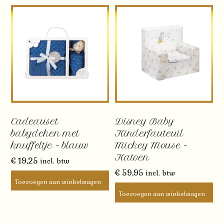
variaties.
Deze
optie
kan
gekozen
worden
op
de
productpagina
Cadeauset
Disney Baby
babydeken met
Kinderfauteuil
knuffeltje – blauw
Mickey Mouse –
Katoen
€
19,25
incl. btw
€
59,95
incl. btw
Toevoegen aan winkelwagen
Toevoegen aan winkelwagen