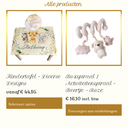
Alle producten
Kindertafel – Diverse
Boxspiraal /
Designs
Activiteitenspiraal –
Beertje – Roze
vanaf
€
44,95
€
16,10
incl. btw
Dit
Selecteer opties
product
Toevoegen aan winkelwagen
heeft
meerdere