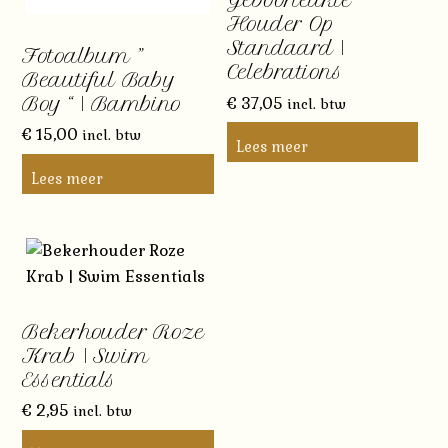
Geboorteakte
Houder Op
Standaard |
Fotoalbum ”
Celebrations
Beautiful Baby
Boy “ | Bambino
€
37,05
incl. btw
€
15,00
incl. btw
Lees meer
Lees meer
Bekerhouder Roze
Krab | Swim
Essentials
€
2,95
incl. btw