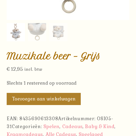
Muzikale beer – Grijs
€
12,95
incl. btw
Slechts 1 resterend op voorraad
Muzikale
Toevoegen aan winkelwagen
beer
-
EAN:
8435690613308
Artikelnummer:
OSI05-
Grijs
Spelen
Cadeaus
Baby & Kind
31
Categorieën:
,
,
,
aantal
Kraamcadeaus
Alle Cadeaus
Speelgoed
,
,