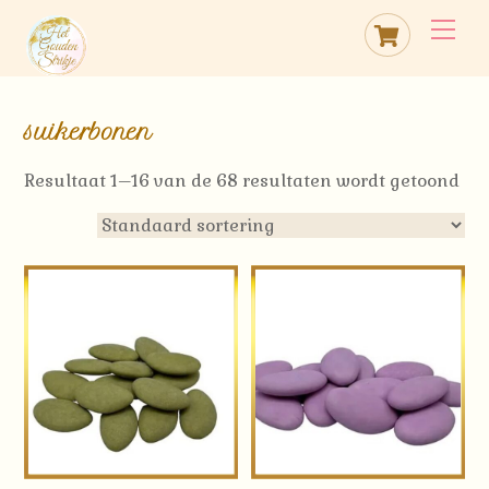
Skip
Cart
Me
to
content
suikerbonen
Resultaat 1–16 van de 68 resultaten wordt getoond