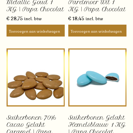
Metallic Goud 1
Parelmoer Wit 1
KG | Papa Chocolat
KG | Papa Chocolat
€
28,75
€
18,45
incl. btw
incl. btw
Toevoegen aan winkelwagen
Toevoegen aan winkelwagen
Suikerbonen 70%
Suikerbonen Gelakt
Cacao Gelakt
Hemelsblauw 1 KG
Caramel | Papa
| Papa Chocolat