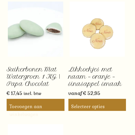
Suikerbonen Mat
Likkoekjes met
Watergroen 1 KG |
naam – oranje –
Papa Chocolat
sinasappel smaak
€
17,45
vanaf
€
52,95
incl. btw
Toevoegen aan
Selecteer opties
Dit
winkelwagen
product
heeft