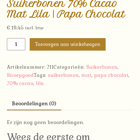
Suikerbonen 70% Cacao
Mat Lila | Papa Chocolat
€
19,45
incl. btw
Suikerbonen
Toevoegen aan winkelwagen
70%
Cacao
Mat
Suikerbonen
Artikelnummer:
711
Categorieën:
,
Lila
Snoepgoed
suikerbonen
mat
papa chocolat
Tags:
,
,
,
|
70% cacao
lila
,
Papa
Chocolat
Beoordelingen (0)
aantal
Er zijn nog geen beoordelingen.
Wees de eerste om