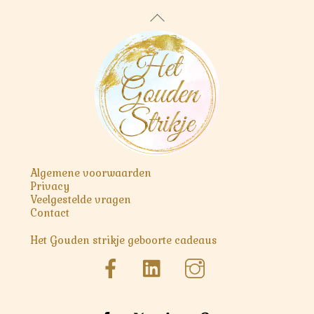
Deze
Back
optie
To
kan
Top
gekozen
worden
op
de
productpagina
Algemene voorwaarden
Privacy
Veelgestelde vragen
Contact
Het Gouden strikje geboorte cadeaus