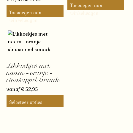
Toevoegen aan
Toevoegen aan
winkelwagen
winkelwagen
Likkoekjes met
naam – oranje –
sinasappel smaak
vanaf
€
52,95
Selecteer opties
Dit
product
heeft