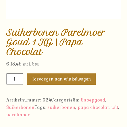
Suikerbonen Parelmoer
Goud 1 KG | Papa
Chocolat
€
18,45
incl. btw
Suikerbonen
Toevoegen aan winkelwagen
Parelmoer
Goud
1
Snoepgoed
Artikelnummer:
624
Categorieën:
,
KG
Suikerbonen
suikerbonen
papa chocolat
wit
Tags:
,
,
,
|
parelmoer
Papa