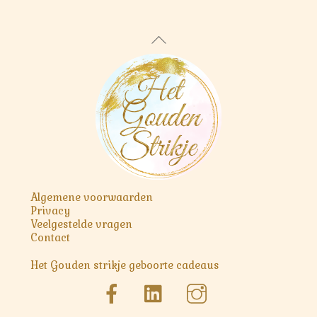
meerdere
variaties.
Deze
Back
optie
To
kan
Top
gekozen
worden
op
de
productpagina
Algemene voorwaarden
Privacy
Veelgestelde vragen
Contact
Het Gouden strikje geboorte cadeaus