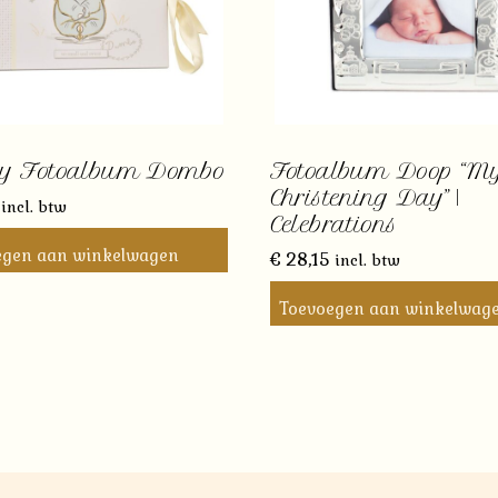
ey Fotoalbum Dombo
Fotoalbum Doop “M
Christening Day” |
incl. btw
Celebrations
egen aan winkelwagen
€
28,15
incl. btw
Toevoegen aan winkelwag