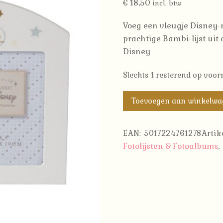
€
18,50
incl. btw
Voeg een vleugje Disney-
prachtige Bambi-lijst uit
Disney
Slechts 1 resterend op voor
Disney
Toevoegen aan winkelw
Fotolijst
Bambi
EAN:
5017224761278
Arti
'Hello
Fotolijsten & Fotoalbums
,
Little
One'
aantal