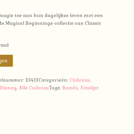
magie toe aan hun dagelijkse leven met een
 de Magical Beginnings-collectie van Classic
raad
agen
Cadeaus
kelnummer:
DI413
Categorieën:
,
Disney
Alle Cadeaus
Bambi
Fotolijst
,
Tags:
,