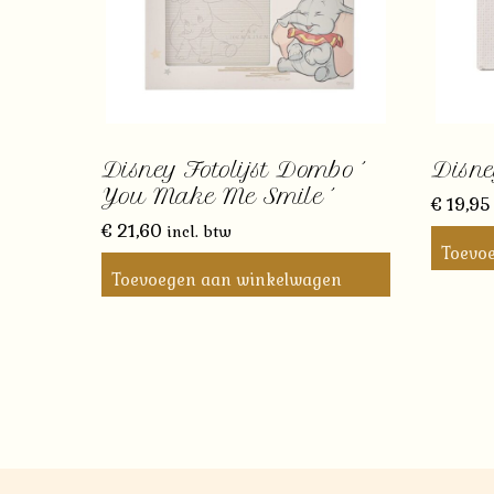
Disney Fotolijst Dombo ´
Disn
You Make Me Smile ´
€
19,95
€
21,60
incl. btw
Toevo
Toevoegen aan winkelwagen