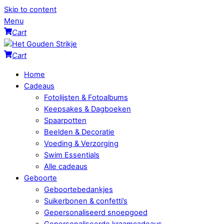
Skip to content
Menu
Cart
Cart
Home
Cadeaus
Fotolijsten & Fotoalbums
Keepsakes & Dagboeken
Spaarpotten
Beelden & Decoratie
Voeding & Verzorging
Swim Essentials
Alle cadeaus
Geboorte
Geboortebedankjes
Suikerbonen & confetti’s
Gepersonaliseerd snoepgoed
Gepersonaliseerde kraamcadeaus