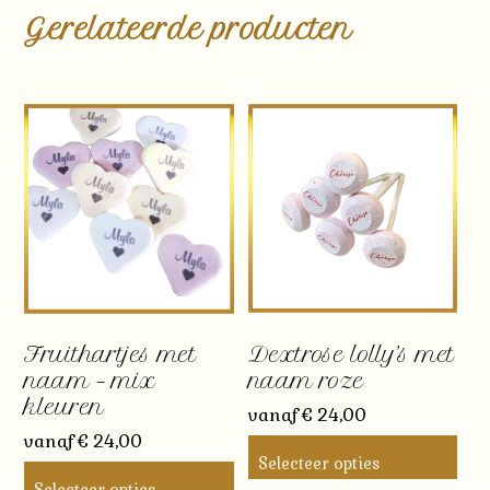
Gerelateerde producten
Fruithartjes met
Dextrose lolly’s met
naam – mix
naam roze
kleuren
vanaf
€
24,00
vanaf
€
24,00
Selecteer opties
Selecteer opties