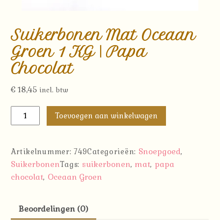
Suikerbonen Mat Oceaan
Groen 1 KG | Papa
Chocolat
€
18,45
incl. btw
Suikerbonen
Toevoegen aan winkelwagen
Mat
Oceaan
Groen
Snoepgoed
Artikelnummer:
749
Categorieën:
,
1
Suikerbonen
suikerbonen
mat
papa
Tags:
,
,
KG
chocolat
Oceaan Groen
,
|
Papa
Beoordelingen (0)
Chocolat