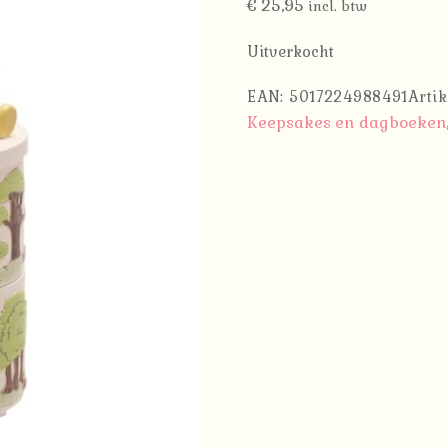
€
25,95
incl. btw
Uitverkocht
EAN:
5017224988491
Arti
Keepsakes en dagboeken