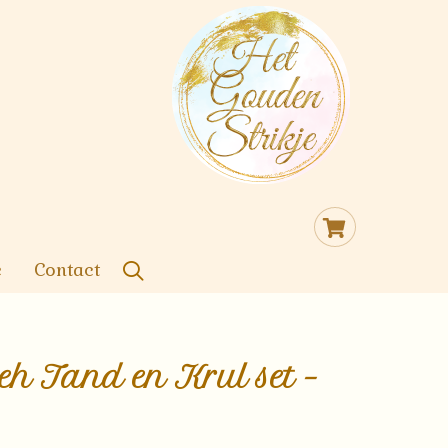
Cart
e
Contact
eh Tand en Krul set –