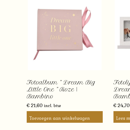
Fotoalbum ” Dream Big
Fotoli
Little One ” Roze |
Dream
Bambino
Bamb
€
21,60
€
24,70
incl. btw
Toevoegen aan winkelwagen
Lees m