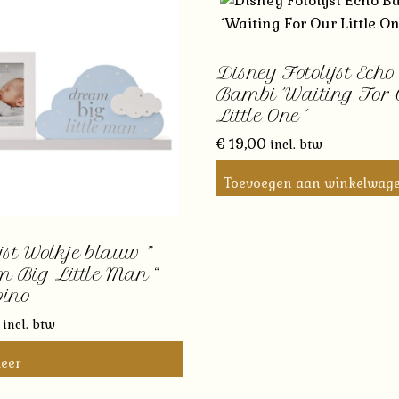
Disney Fotolijst Echo
Bambi ´Waiting For 
Little One ´
€
19,00
incl. btw
Toevoegen aan winkelwag
jst Wolkje blauw ”
 Big Little Man “ |
ino
incl. btw
eer