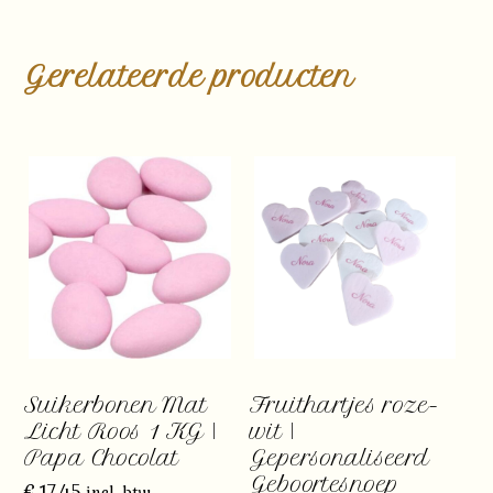
Gerelateerde producten
Suikerbonen Mat
Fruithartjes roze-
Licht Roos 1 KG |
wit |
Papa Chocolat
Gepersonaliseerd
Geboortesnoep
€
17,45
incl. btw