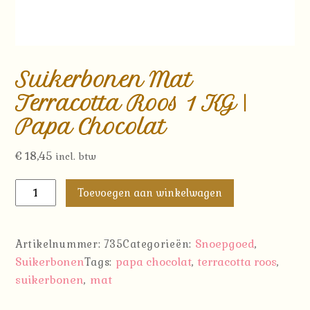
Suikerbonen Mat
Terracotta Roos 1 KG |
Papa Chocolat
€
18,45
incl. btw
Suikerbonen
Toevoegen aan winkelwagen
Mat
Terracotta
Roos
Snoepgoed
Artikelnummer:
735
Categorieën:
,
1
Suikerbonen
papa chocolat
terracotta roos
Tags:
,
,
KG
suikerbonen
mat
,
|